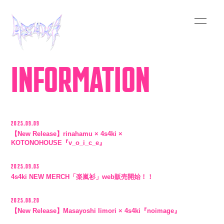
HOME
INFORMATION
INFORMATION
SCHEDULE
2025.09.09
MUSIC
【New Release】rinahamu × 4s4ki ×
KOTONOHOUSE『v_o_i_c_e』
VIDEO
2025.09.03
4s4ki NEW MERCH「楽嵐衫」web販売開始！！
BIOGRAPHY
2025.08.20
【New Release】Masayoshi Iimori × 4s4ki『noimage』
STORE