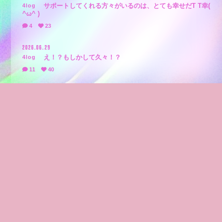
サポートしてくれる方々がいるのは、とても幸せだT T幸(
4log
^ω^ )
4
23
2026.06.29
え！？もしかして久々！？
4log
11
40
2026.01.27
シークレット
st4ff
1
25
2026.01.17
新年のご挨拶
4log
0
34
2025.12.26
2025の振り返り。
st4ff
3
22