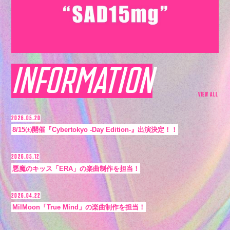
会員登録
ログイン
INFORMATION
4log
VIEW ALL
movie
2026.05.20
8/15㈯開催『Cybertokyo -Day Edition-』出演決定！！
PHOTO
2026.05.12
悪魔のキッス「ERA」の楽曲制作を担当！
st4ff
2026.04.22
MilMoon「True Mind」の楽曲制作を担当！