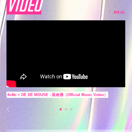
VIDEO
VIEW ALL
rinahamu × 4s4ki × KOTONOHOUSE - v_o_i_c_e（Official Music
Video）