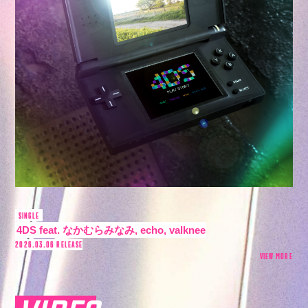
SINGLE
4DS feat. なかむらみなみ, echo, valknee
2026.03.06 RELEASE
VIEW MORE