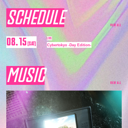
Q&4
SCHEDULE
room live
VIEW ALL
LIVE
08
.
15
[SAT]
Cybertokyo -Day Edition-
MUSIC
VIEW ALL