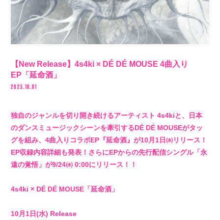
BIOGRAPHY
STORE
【New Release】4s4ki × DÉ DÉ MOUSE 4曲入り
EP「延命酒」
2025.10.01
独自のジャンルを切り開き続けるアーティスト 4s4kiと、日本
のダンスミュージックシーンを牽引するDÉ DÉ MOUSEがタッ
グを組み、4曲入りコラボEP『延命酒』が10月1日㈬リリース！
EP収録内容詳細も発表！さらにEPからの先行配信シングル「永
遠の覚悟」が9/24㈬ 0:00にリリース！！
4s4ki × DÉ DÉ MOUSE「延命酒」
10月1日(水) Release