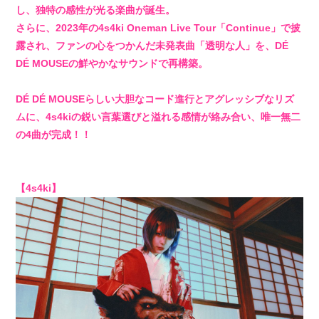
し、独特の感性が光る楽曲が誕生。
さらに、2023年の4s4ki Oneman Live Tour「Continue」で披
露され、ファンの心をつかんだ未発表曲「透明な人」を、DÉ
DÉ MOUSEの鮮やかなサウンドで再構築。
DÉ DÉ MOUSEらしい大胆なコード進行とアグレッシブなリズ
ムに、4s4kiの鋭い言葉選びと溢れる感情が絡み合い、唯一無二
の4曲が完成！！
【4s4ki】
会員登録
ログイン
4log
movie