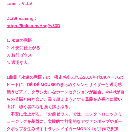
Label：VLLV
DL/Streaming：
https://linkco.re/HhgYv33D
1. 永遠の覚悟
2. 不安に仕上がる
3. お前ゼウス
4. 透明な人
1曲目「永遠の覚悟」は、疾走感あふれる2010年代UKベースの
ビートに、DÉ DÉ MOUSEのきらめくシンセサイザーと透明感
漂うピアノ、クラシカルなホーンセクションが融合。4s4kiが自
らの苦悩と向き合い、乗り越えようとする葛藤を赤裸々に歌い
上げ、聴く者の心を強く揺さぶる。
「不安に仕上がる」「お前ゼウス」では、エレクトロニックミ
ュージックを基盤に、実験的で前衛的なアヴァンポップやダー
クポップを生み出すトラックメイカーMON/KUが共作で参加