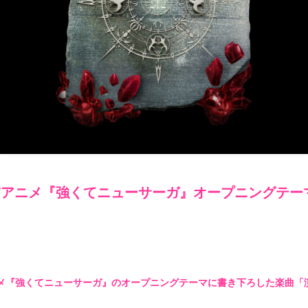
PHOTO
st4ff
Q&4
room 
者（TVアニメ『強くてニューサーガ』オープニングテー
アニメ『強くてニューサーガ』のオープニングテーマに書き下ろした楽曲「演