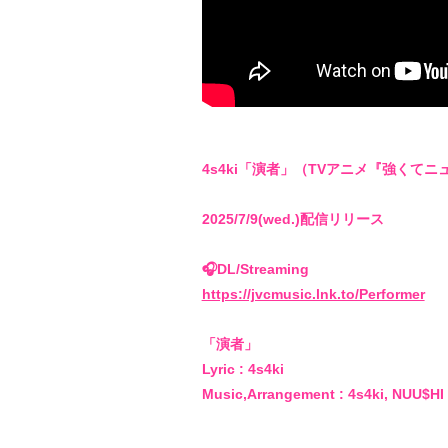
4s4ki「演者」（TVアニメ『強くて
2025/7/9(wed.)配信リリース
🎧DL/Streaming
https://jvcmusic.lnk.to/Performer
「演者」
Lyric : 4s4ki
Music,Arrangement : 4s4ki, NUU$HI