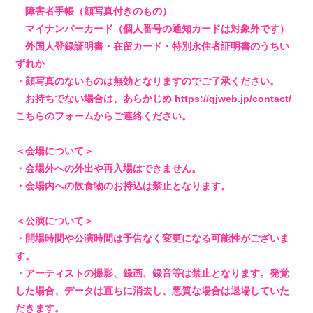
4log
障害者手帳（顔写真付きのもの）
マイナンバーカード（個人番号の通知カードは対象外です）
movie
外国人登録証明書・在留カード・特別永住者証明書のうちい
ずれか
・顔写真のないものは無効となりますのでご了承ください。
PHOTO
お持ちでない場合は、あらかじめ https://qjweb.jp/contact/
こちらのフォームからご連絡ください。
st4ff
＜会場について＞
・会場外への外出や再入場はできません。
・会場内への飲食物のお持込は禁止となります。
Q&4
＜公演について＞
room live
・開場時間や公演時間は予告なく変更になる可能性がございま
す。
・アーティストの撮影、録画、録音等は禁止となります。発覚
した場合、データは直ちに消去し、悪質な場合は退場していた
だきます。