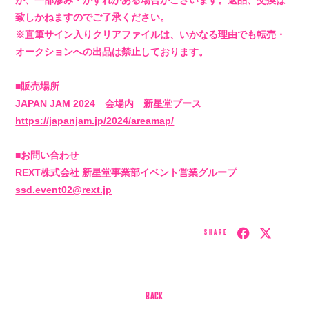
致しかねますのでご了承ください。
※直筆サイン入りクリアファイルは、いかなる理由でも転売・
オークションへの出品は禁止しております。
会員登録
ログイン
■販売場所
JAPAN JAM 2024 会場内 新星堂ブース
4log
https://japanjam.jp/2024/areamap/
■お問い合わせ
movie
REXT株式会社 新星堂事業部イベント営業グループ
ssd.event02@rext.jp
PHOTO
SHARE
st4ff
BACK