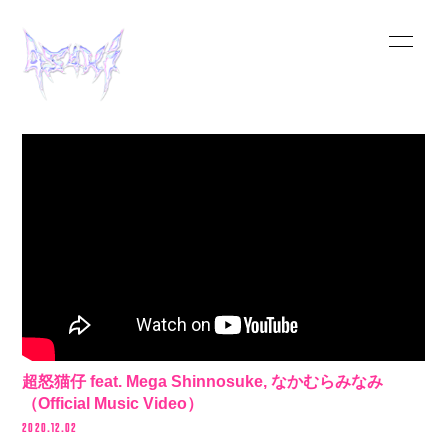
HOME
INFORMATION
SCHEDULE
MUSIC
VIDEO
BIOGRAPHY
超怒猫仔 feat. Mega Shinnosuke, なかむらみなみ
（Official Music Video）
STORE
2020.12.02