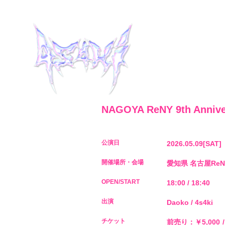
NAGOYA ReNY 9th Anniver
HOME
公演日
2026.05.09
[SAT]
INFORMATION
開催場所・会場
愛知県
名古屋ReNY 
OPEN/START
18:00 / 18:40
SCHEDULE
出演
Daoko / 4s4ki
MUSIC
チケット
前売り：￥5,000