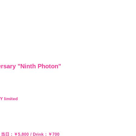
会員登録
sary "Ninth Photon"
4log
movie
limited
PHOTO
当日：￥5,800
Drink：￥700