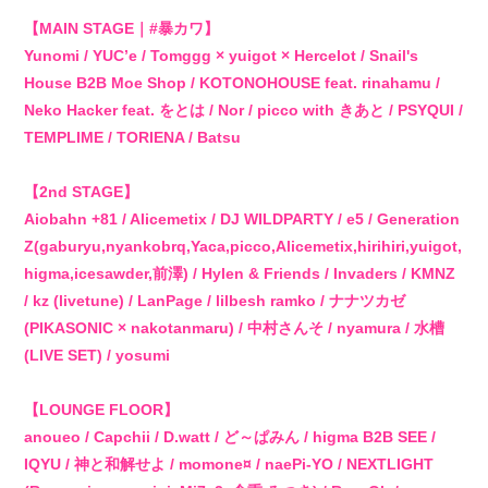
【MAIN STAGE｜#暴カワ】
BIOGRAPHY
Yunomi / YUC’e / Tomggg × yuigot × Hercelot / Snail's
House B2B Moe Shop / KOTONOHOUSE feat. rinahamu /
STORE
Neko Hacker feat. をとは / Nor / picco with きあと / PSYQUI /
TEMPLIME / TORIENA / Batsu
【2nd STAGE】
Aiobahn +81 / Alicemetix / DJ WILDPARTY / e5 / Generation
Z(gaburyu,nyankobrq,Yaca,picco,Alicemetix,hirihiri,yuigot,
higma,icesawder,前澤) / Hylen & Friends / Invaders / KMNZ
/ kz (livetune) / LanPage / lilbesh ramko / ナナツカゼ
(PIKASONIC × nakotanmaru) / 中村さんそ / nyamura / 水槽
(LIVE SET) / yosumi
【LOUNGE FLOOR】
anoueo / Capchii / D.watt / ど～ぱみん / higma B2B SEE /
IQYU / 神と和解せよ / momone¤ / naePi-YO / NEXTLIGHT