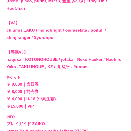
(Reno, picco, purini, Mi7s3, 倉重 みつき) / Ray_Oh /
RuuChan
【VJ】
chlumi / LAKU / mønobright / osirasekita / poifull /
shinjiranger / Syoronpo.
【専属VJ】
haquxx - KOTONOHOUSE / jotaka - Neko Hacker / Naohiro
Yako -TAKU INOUE , KZ / 滝 紘平 - Yunomi
チケット
￥ 9,000｜当日券
￥ 8,000｜前売券
￥ 4,000｜U-18 (中高生割)
￥15,000｜VIP
INFO
プレイガイド ZAIKO｜