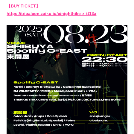
【BUY TICKET】
https://tribalcon.zaiko.io/e/nighthike-x-tt13a