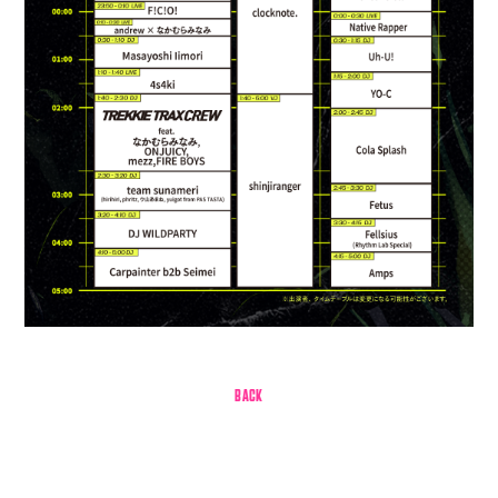
Q&4
room live
BACK