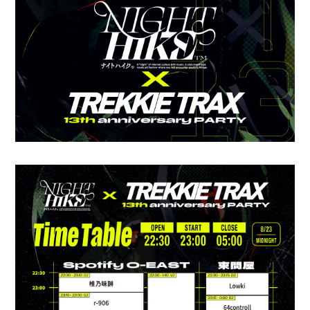
会員登録
ログイン
4log
movie
PHOTO
st4ff