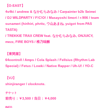
BIOGRAPHY
【O-EAST】
4s4ki / andrew & なかむらみなみ / Carpainter b2b Seimei
STORE
/ DJ WILDPARTY / F!C!O! / Masayoshi Iimori / r-906 / team
sunameri (hirihiri, phritz, ウ山あまね, yuigot from PAS
TASTA)
/ TREKKIE TRAX CREW feat. なかむらみなみ, ONJUICY,
mezz, FIRE BOYS / 椎乃味醂
【東間屋】
64controll / Amps / Cola Splash / Fellsius (Rhythm Lab
Special) / Fetus / Lowki / Native Rapper / Uh-U! / YO-C
【VJ】
shinjiranger / clocknote.
チケット
前売り：￥3,500
当日：￥4,000
INFO