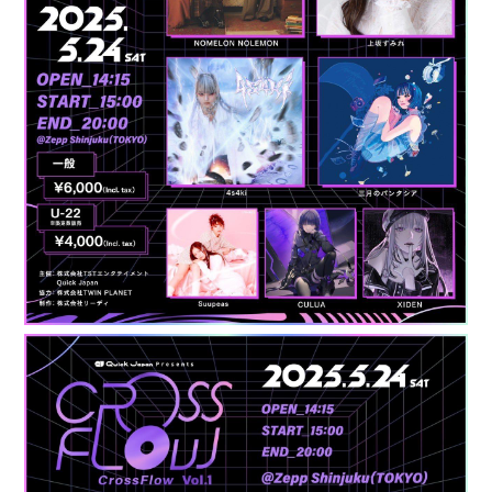
Q&4
room live