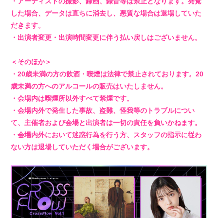
・アーティストの撮影、録画、録音等は禁止となります。発覚
した場合、データは直ちに消去し、悪質な場合は退場していた
だきます。
・出演者変更・出演時間変更に伴う払い戻しはございません。
＜そのほか＞
・20歳未満の方の飲酒・喫煙は法律で禁止されております。20
会員登録
ログイン
歳未満の方へのアルコールの販売はいたしません。
4log
・会場内は喫煙所以外すべて禁煙です。
・会場内外で発生した事故、盗難、怪我等のトラブルについ
て、主催者および会場と出演者は一切の責任を負いかねます。
movie
・会場内外において迷惑行為を行う方、スタッフの指示に従わ
ない方は退場していただく場合がございます。
PHOTO
st4ff