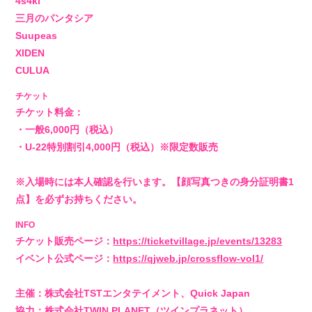
4s4ki
VIDEO
三月のパンタシア
Suupeas
BIOGRAPHY
XIDEN
CULUA
STORE
チケット
チケット料金：
・一般6,000円（税込）
・U-22特別割引4,000円（税込）※限定数販売
※入場時には本人確認を行います。【顔写真つきの身分証明書1
点】を必ずお持ちください。
INFO
チケット販売ページ：
https://ticketvillage.jp/events/13283
イベント公式ページ：
https://qjweb.jp/crossflow-vol1/
主催：株式会社TSTエンタテイメント、Quick Japan
協力：株式会社TWIN PLANET（ツインプラネット）