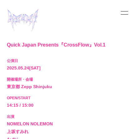
Quick Japan Presents『CrossFlow』Vol.1
公演日
2025.05.24
[SAT]
HOME
開催場所・会場
東京都
Zepp Shinjuku
INFORMATION
OPEN/START
14:15 / 15:00
SCHEDULE
出演
NOMELON NOLEMON
MUSIC
上坂すみれ