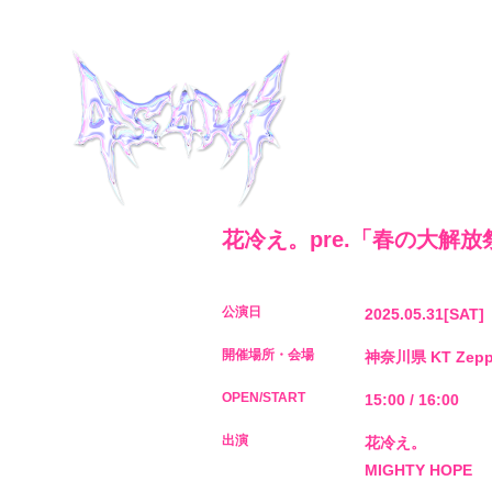
花冷え。pre.「春の大解放祭
公演日
2025.05.31
[SAT]
開催場所・会場
神奈川県
KT Zep
HOME
OPEN/START
15:00 / 16:00
INFORMATION
出演
花冷え。
MIGHTY HOPE