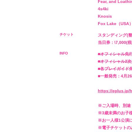
SCHEDULE
Fear, and Loathi
4s4ki
MUSIC
Knosis
Fox Lake（USA
VIDEO
チケット
スタンディング(整理
当日券：\7,000(税
BIOGRAPHY
INFO
■オフィシャル先行：1
■オフィシャル2次先行
STORE
■各プレイガイド先行：
■一般発売：4月26日
https://eplus.jp/
※ご入場時、別途
※3歳未満のお子
※お一人様1公演
※電子チケットの