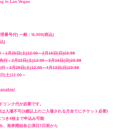
PHOTO
ng in Las Vegas
st4ff
）
Q&4
番号付) 一般：\6,500(税込)
込)
月25日(土)12:00～2月16日(日)23:59
room 
：2月22日(土)12:00～3月16日(日)23:59
3月29日(土)12:00～4月13日(日)23:59
(土)12:00～
hanabie/
ドリンク代が必要です。
様は入場不可(3歳以上のご入場される方全てにチケット必要)
につき4枚まで申込み可能
み、発券開始各公演日7日前から