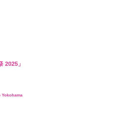
 2025」
会員登録
4log
p Yokohama
movie