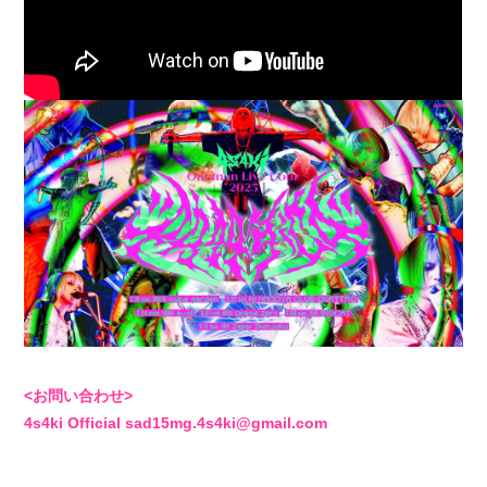
4log
movie
PHOTO
st4ff
Q&4
room live
<お問い合わせ>
4s4ki Official sad15mg.4s4ki@gmail.com