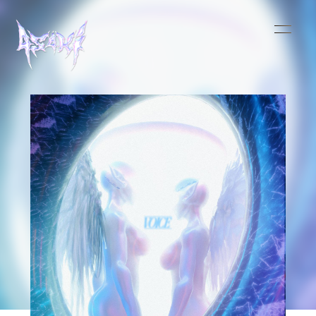
HOME
INFORMATION
SCHEDULE
MUSIC
VIDEO
BIOGRAPHY
STORE