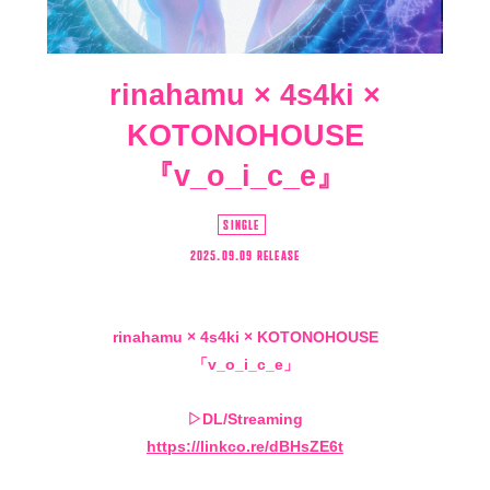
rinahamu × 4s4ki ×
KOTONOHOUSE
『v_o_i_c_e』
SINGLE
2025.09.09 RELEASE
rinahamu × 4s4ki × KOTONOHOUSE
「v_o_i_c_e」
会員登録
ログイン
▷DL/Streaming
4log
https://linkco.re/dBHsZE6t