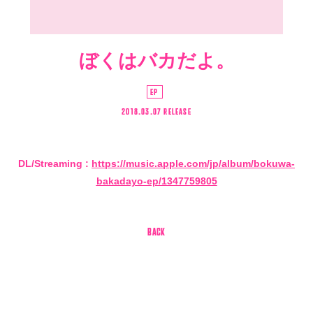
ぼくはバカだよ。
EP
2018.03.07 RELEASE
DL/Streaming :
https://music.apple.com/jp/album/bokuwa-
bakadayo-ep/1347759805
会員登録
ログイン
4log
BACK
movie