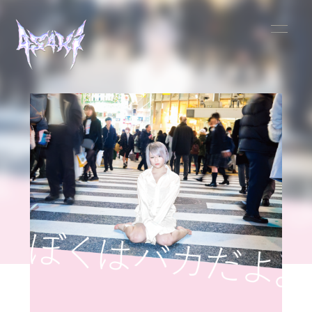
HOME
INFORMATION
SCHEDULE
MUSIC
VIDEO
BIOGRAPHY
STORE