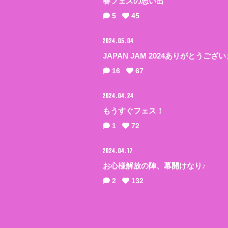
春フェスの思い出
5
45
VIDEO
2024.05.04
BIOGRAPHY
JAPAN JAM 2024ありがとうござ
16
67
STORE
2024.04.24
もうすぐフェス！
1
72
2024.04.17
お心様解放の陣、幕開けなり♪
2
132