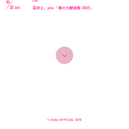
LIVE
05
31
花冷え。pre.「春の大解放祭 2025」
[SAT]
会員登録
ログイン
4log
movie
© 4s4ki OFFICIAL SITE